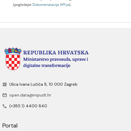
(pogledajte
Dokumenаtаcijа API-jа
).