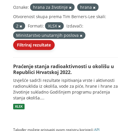
Oznake:
hrana za životinje
hrana
Otvorenost skupa prema Tim Berners-Lee skali:
2
Formati:
XLSX
Izdavači:
Ministarstvo unutarnjih poslova
Filtriraj rezultate
Praćenje stanja radioaktivnosti u okolišu u
Republici Hrvatskoj 2022.
Izvješće sadrži rezultate ispitivanja vrste i aktivnosti
radionuklida iz okoliša, vode za piće, hrane i hrane za
životinje sukladno Godišnjem programu praćenja
stanja okoliša....
XLSX
Također možete pristupiti ovom registru koristeći
API