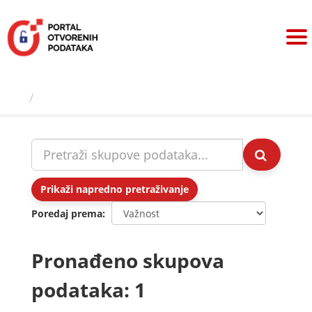
Preskoči
na
sadržaj
Skupovi podаtаkа
Prikaži napredno pretraživanje
Poredaj prema
Pronađeno skupova
podataka: 1