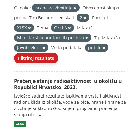
Oznake:
hrana za životinje
Otvorenost skupa
prema Tim Berners-Lee skali:
2
Formati:
XLSX
Tema:
Okoliš
Izdavači:
Ministarstvo unutarnjih poslova
Tip Izdavača:
Javni sektor
Vrsta podataka:
public
Filtriraj rezultate
Praćenje stanja radioaktivnosti u okolišu u
Republici Hrvatskoj 2022.
Izvješće sadrži rezultate ispitivanja vrste i aktivnosti
radionuklida iz okoliša, vode za piće, hrane i hrane za
životinje sukladno Godišnjem programu praćenja
stanja okoliša....
XLSX