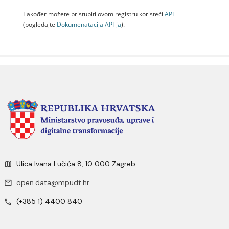
Također možete pristupiti ovom registru koristeći
API
(pogledajte
Dokumenаtаcijа API-jа
).