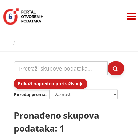
Preskoči
na
sadržaj
Skupovi podаtаkа
Prikaži napredno pretraživanje
Poredaj prema
Pronađeno skupova
podataka: 1