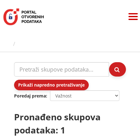
Preskoči
na
sadržaj
Skupovi podаtаkа
Prikaži napredno pretraživanje
Poredaj prema
Pronađeno skupova
podataka: 1