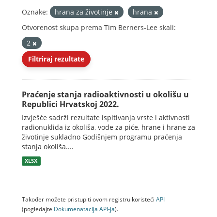
Oznake:
hrana za životinje
hrana
Otvorenost skupa prema Tim Berners-Lee skali:
2
Filtriraj rezultate
Praćenje stanja radioaktivnosti u okolišu u
Republici Hrvatskoj 2022.
Izvješće sadrži rezultate ispitivanja vrste i aktivnosti
radionuklida iz okoliša, vode za piće, hrane i hrane za
životinje sukladno Godišnjem programu praćenja
stanja okoliša....
XLSX
Također možete pristupiti ovom registru koristeći
API
(pogledajte
Dokumenаtаcijа API-jа
).