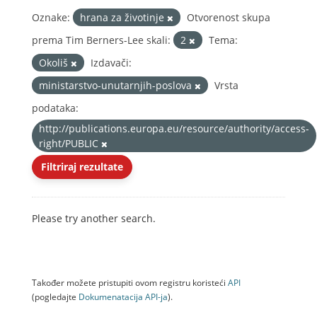
Oznake:
hrana za životinje
Otvorenost skupa
prema Tim Berners-Lee skali:
2
Tema:
Okoliš
Izdavači:
ministarstvo-unutarnjih-poslova
Vrsta
podataka:
http://publications.europa.eu/resource/authority/access-
right/PUBLIC
Filtriraj rezultate
Please try another search.
Također možete pristupiti ovom registru koristeći
API
(pogledajte
Dokumenаtаcijа API-jа
).