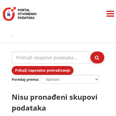
Preskoči
na
sadržaj
Skupovi podаtаkа
Prikaži napredno pretraživanje
Poredaj prema
Nisu pronađeni skupovi
podataka