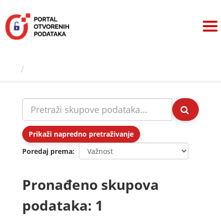
Preskoči
na
sadržaj
Skupovi podаtаkа
Prikaži napredno pretraživanje
Poredaj prema
Pronađeno skupova
podataka: 1