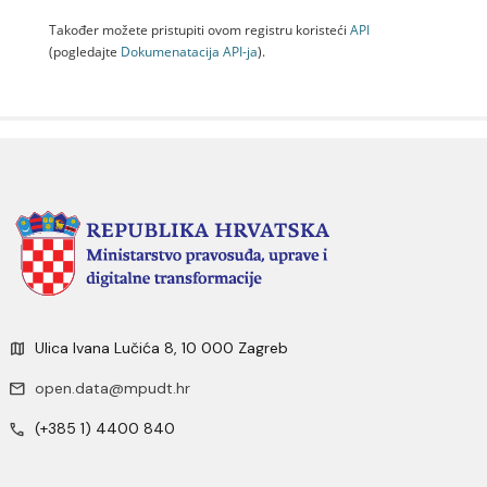
Također možete pristupiti ovom registru koristeći
API
(pogledajte
Dokumenаtаcijа API-jа
).