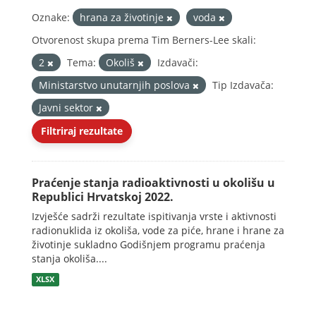
Oznake:
hrana za životinje
voda
Otvorenost skupa prema Tim Berners-Lee skali:
2
Tema:
Okoliš
Izdavači:
Ministarstvo unutarnjih poslova
Tip Izdavača:
Javni sektor
Filtriraj rezultate
Praćenje stanja radioaktivnosti u okolišu u
Republici Hrvatskoj 2022.
Izvješće sadrži rezultate ispitivanja vrste i aktivnosti
radionuklida iz okoliša, vode za piće, hrane i hrane za
životinje sukladno Godišnjem programu praćenja
stanja okoliša....
XLSX