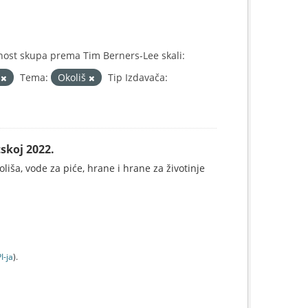
nost skupa prema Tim Berners-Lee skali:
X
Tema:
Okoliš
Tip Izdavača:
skoj 2022.
koliša, vode za piće, hrane i hrane za životinje
I-jа
).