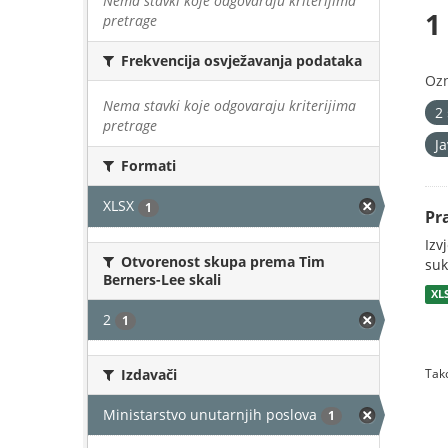
Nema stavki koje odgovaraju kriterijima
1
pretrage
Frekvencija osvježavanja podataka
Oz
Nema stavki koje odgovaraju kriterijima
2
pretrage
J
Formati
XLSX
1
Pr
Izv
Otvorenost skupa prema Tim
suk
Berners-Lee skali
XL
2
1
Izdavači
Tako
Ministarstvo unutarnjih poslova
1