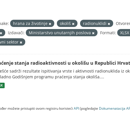
nake:
hrana za životinje
okoliš
radionuklidi
Otvore
Izdavači:
Ministarstvo unutarnjih poslova
Formati:
XLS
avni sektor
aćenje stanja radioaktivnosti u okolišu u Republici Hrvat
ješće sadrži rezultate ispitivanja vrste i aktivnosti radionuklida iz o
ladno Godišnjem programu praćenja stanja okoliša....
SX
đer možete pristupiti ovom registru koristeći
API
(pogledajte
Dokumenаtаcijа AP