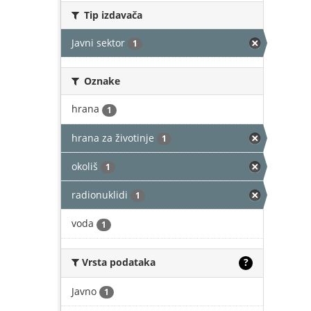
Tip izdavača
Javni sektor
1
Oznake
hrana
1
hrana za životinje
1
okoliš
1
radionuklidi
1
voda
1
Vrsta podataka
?
Javno
1