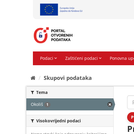
Preskoči
na
sadržaj
Skupovi podаtаkа
Tema
Okoliš
1
P
Visokovrijedni podaci
P