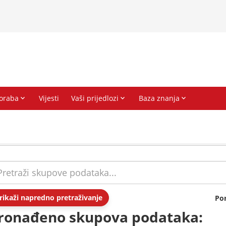
rikaži napredno pretraživanje
Po
ronađeno skupova podataka: