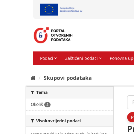
Preskoči
na
sadržaj
Skupovi podаtаkа
Tema
Okoliš
4
P
Visokovrijedni podaci
P