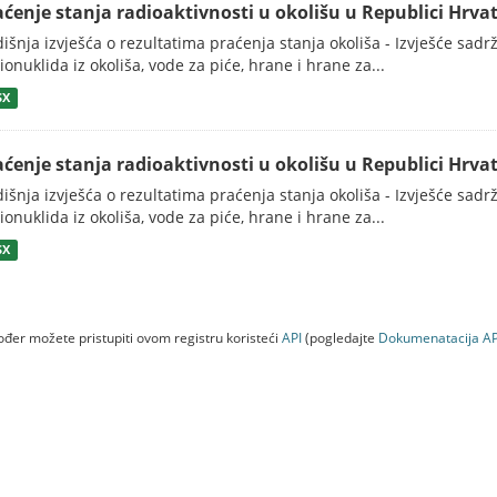
aćenje stanja radioaktivnosti u okolišu u Republici Hrvat
išnja izvješća o rezultatima praćenja stanja okoliša - Izvješće sadrži
ionuklida iz okoliša, vode za piće, hrane i hrane za...
SX
aćenje stanja radioaktivnosti u okolišu u Republici Hrvat
išnja izvješća o rezultatima praćenja stanja okoliša - Izvješće sadrži
ionuklida iz okoliša, vode za piće, hrane i hrane za...
SX
đer možete pristupiti ovom registru koristeći
API
(pogledajte
Dokumenаtаcijа AP