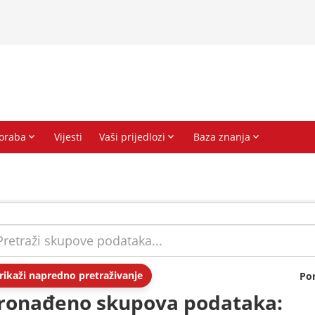
rikaži napredno pretraživanje
Po
ronađeno skupova podataka: