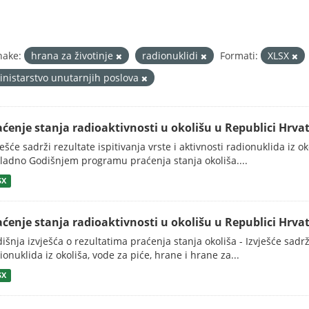
nake:
hrana za životinje
radionuklidi
Formati:
XLSX
inistarstvo unutarnjih poslova
aćenje stanja radioaktivnosti u okolišu u Republici Hrvat
ješće sadrži rezultate ispitivanja vrste i aktivnosti radionuklida iz o
ladno Godišnjem programu praćenja stanja okoliša....
SX
aćenje stanja radioaktivnosti u okolišu u Republici Hrvat
išnja izvješća o rezultatima praćenja stanja okoliša - Izvješće sadrži
ionuklida iz okoliša, vode za piće, hrane i hrane za...
SX