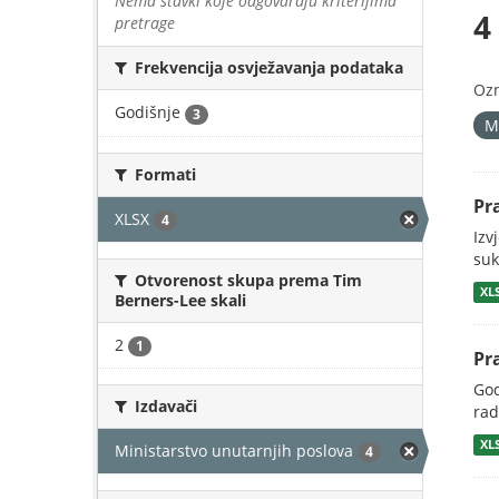
Nema stavki koje odgovaraju kriterijima
4
pretrage
Frekvencija osvježavanja podataka
Oz
Godišnje
3
M
Formati
Pr
XLSX
4
Izv
suk
Otvorenost skupa prema Tim
XL
Berners-Lee skali
2
1
Pr
God
Izdavači
rad
XL
Ministarstvo unutarnjih poslova
4