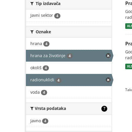
Pr
Tip izdavača
God
Javni sektor
4
rad
XL
Oznake
Pr
hrana
4
God
hrana za životinje
4
rad
XL
okoliš
4
radionuklidi
4
Tako
voda
4
Vrsta podataka
?
Javno
4