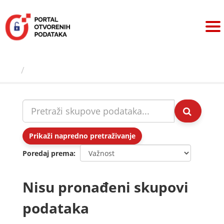
Preskoči
na
sadržaj
Skupovi podаtаkа
Prikaži napredno pretraživanje
Poredaj prema
Nisu pronađeni skupovi
podataka