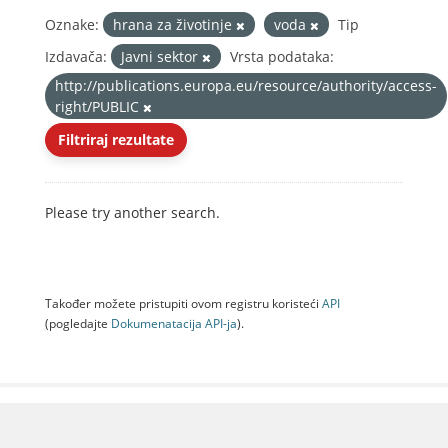
Oznake:
hrana za životinje
voda
Tip
Izdavača:
Javni sektor
Vrsta podataka:
http://publications.europa.eu/resource/authority/access-
right/PUBLIC
Filtriraj rezultate
Please try another search.
Također možete pristupiti ovom registru koristeći
API
(pogledajte
Dokumenаtаcijа API-jа
).