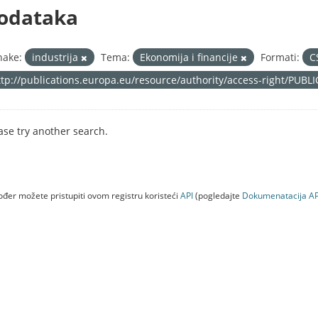
odataka
nake:
industrija
Tema:
Ekonomija i financije
Formati:
C
ttp://publications.europa.eu/resource/authority/access-right/PUBL
ase try another search.
đer možete pristupiti ovom registru koristeći
API
(pogledajte
Dokumenаtаcijа AP