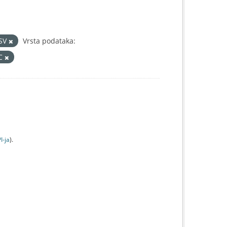
SV
Vrsta podataka:
IC
I-jа
).