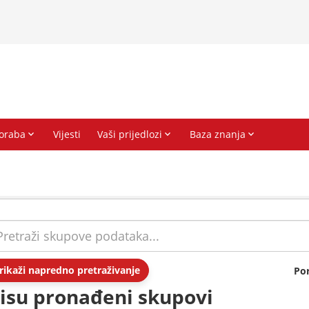
rikaži napredno pretraživanje
Po
isu pronađeni skupovi