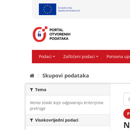
Preskoči
na
sadržaj
Skupovi podаtаkа
Tema
Nema stavki koje odgovaraju kriterijima
pretrage
P
Visokovrijedni podaci
N