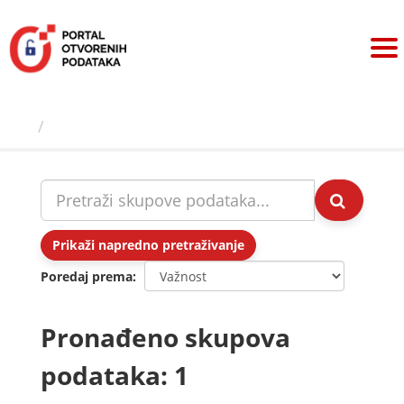
Preskoči
na
sadržaj
Skupovi podаtаkа
Prikaži napredno pretraživanje
Poredaj prema
Pronađeno skupova
podataka: 1