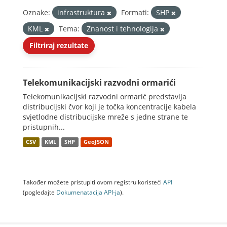
Oznake:
infrastruktura
Formati:
SHP
KML
Tema:
Znanost i tehnologija
Filtriraj rezultate
Telekomunikacijski razvodni ormarići
Telekomunikacijski razvodni ormarić predstavlja
distribucijski čvor koji je točka koncentracije kabela
svjetlodne distribucijske mreže s jedne strane te
pristupnih...
CSV
KML
SHP
GeoJSON
Također možete pristupiti ovom registru koristeći
API
(pogledajte
Dokumenаtаcijа API-jа
).