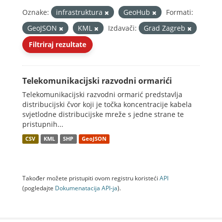
Oznake:
infrastruktura
GeoHub
Formati:
GeoJSON
KML
Izdavači:
Grad Zagreb
Filtriraj rezultate
Telekomunikacijski razvodni ormarići
Telekomunikacijski razvodni ormarić predstavlja
distribucijski čvor koji je točka koncentracije kabela
svjetlodne distribucijske mreže s jedne strane te
pristupnih...
CSV
KML
SHP
GeoJSON
Također možete pristupiti ovom registru koristeći
API
(pogledajte
Dokumenаtаcijа API-jа
).