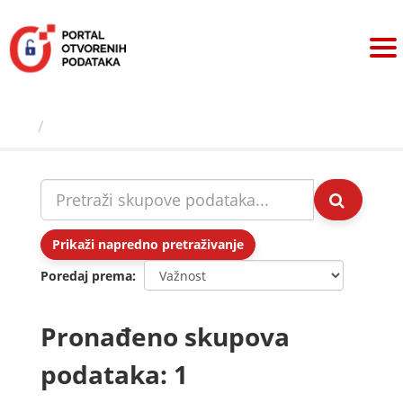
Preskoči
na
sadržaj
Skupovi podаtаkа
Prikaži napredno pretraživanje
Poredaj prema
Pronađeno skupova
podataka: 1