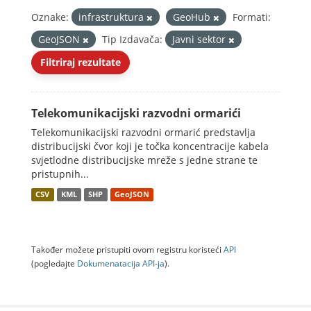
Oznake:
infrastruktura
GeoHub
Formati:
GeoJSON
Tip Izdavača:
Javni sektor
Filtriraj rezultate
Telekomunikacijski razvodni ormarići
Telekomunikacijski razvodni ormarić predstavlja
distribucijski čvor koji je točka koncentracije kabela
svjetlodne distribucijske mreže s jedne strane te
pristupnih...
CSV
KML
SHP
GeoJSON
Također možete pristupiti ovom registru koristeći
API
(pogledajte
Dokumenаtаcijа API-jа
).