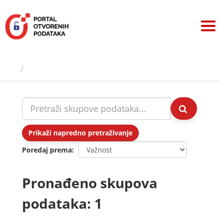
Preskoči
na
sadržaj
Skupovi podаtаkа
Prikaži napredno pretraživanje
Poredaj prema
Pronađeno skupova
podataka: 1