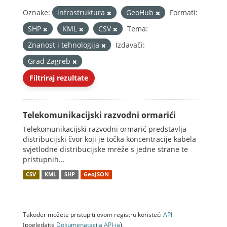
Oznake:
infrastruktura
GeoHub
Formati:
SHP
KML
CSV
Tema:
Znanost i tehnologija
Izdavači:
Grad Zagreb
Filtriraj rezultate
Telekomunikacijski razvodni ormarići
Telekomunikacijski razvodni ormarić predstavlja
distribucijski čvor koji je točka koncentracije kabela
svjetlodne distribucijske mreže s jedne strane te
pristupnih...
CSV
KML
SHP
GeoJSON
Također možete pristupiti ovom registru koristeći
API
(pogledajte
Dokumenаtаcijа API-jа
).