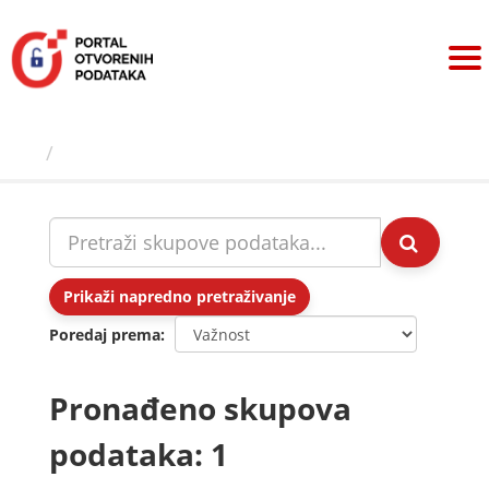
Preskoči
na
sadržaj
Skupovi podаtаkа
Prikaži napredno pretraživanje
Poredaj prema
Pronađeno skupova
podataka: 1