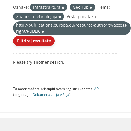
Oznake:
infrastruktura
GeoHub
Tema:
Znanost i tehnologija
Vrsta podataka:
http://publications.europa.eu/resource/authority/access-
right/PUBLIC
Filtriraj rezultate
Please try another search.
Također možete pristupiti ovom registru koristeći
API
(pogledajte
Dokumenаtаcijа API-jа
).