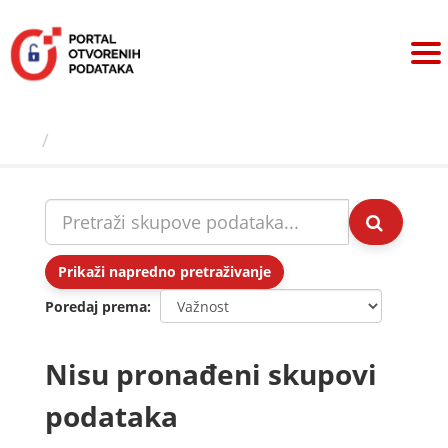
Preskoči
na
sadržaj
Skupovi podаtаkа
Prikaži napredno pretraživanje
Poredaj prema
Nisu pronađeni skupovi
podataka