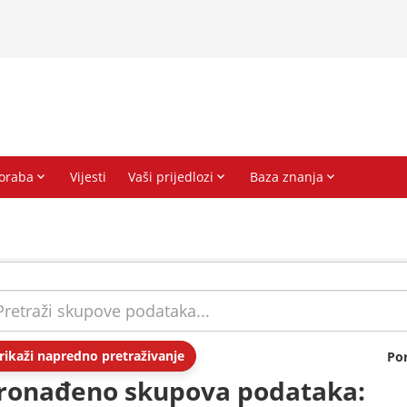
rikaži napredno pretraživanje
Po
ronađeno skupova podataka: