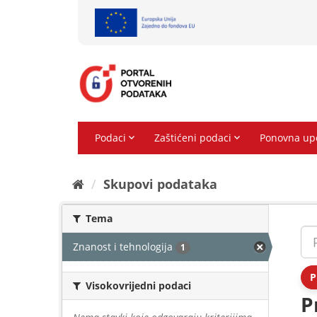
Preskoči
na
sadržaj
Skupovi podаtаkа
Tema
Znanost i tehnologija
1
P
Visokovrijedni podaci
P