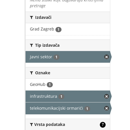
pretrage
Izdavači
Grad Zagreb
1
Tip izdavača
Javni sektor
1
Oznake
GeoHub
1
infrastruktura
1
telekomunikacijski ormarići
1
Vrsta podataka
?