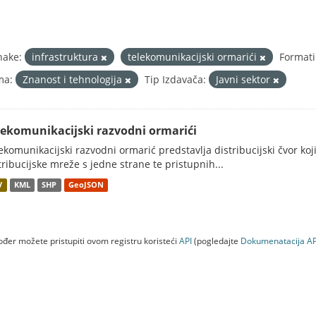
nake:
infrastruktura
telekomunikacijski ormarići
Formati
ma:
Znanost i tehnologija
Tip Izdavača:
Javni sektor
lekomunikacijski razvodni ormarići
ekomunikacijski razvodni ormarić predstavlja distribucijski čvor koj
tribucijske mreže s jedne strane te pristupnih...
V
KML
SHP
GeoJSON
đer možete pristupiti ovom registru koristeći
API
(pogledajte
Dokumenаtаcijа AP