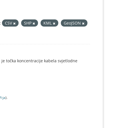
:
CSV
SHP
KML
GeoJSON
i je točka koncentracije kabela svjetlodne
I-jа
).