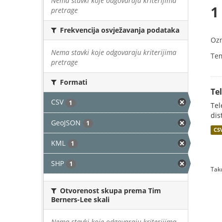
Nema stavki koje odgovaraju kriterijima
1
pretrage
Frekvencija osvježavanja podataka
Oz
Nema stavki koje odgovaraju kriterijima
Te
pretrage
Formati
Te
CSV
1
Tel
dis
GeoJSON
1
CS
KML
1
SHP
1
Tako
Otvorenost skupa prema Tim
Berners-Lee skali
Nema stavki koje odgovaraju kriterijima