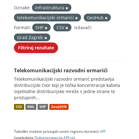
Oznake:
infrastruktura
telekomunikacijski ormarići
GeoHub
Formati:
SHP
CSV
Izdavači:
Grad Zagreb
Filtriraj rezultate
Telekomunikacijski razvodni ormarići
Telekomunikacijski razvodni ormarić predstavlja
distribucijski čvor koji je točka koncentracije kabela
svjetlodne distribucijske mreže s jedne strane te
pristupnih...
CSV
KML
SHP
GeoJSON
Također možete pristupiti ovom registru koristeći
API
(pogledajte
Dokumenаtаcijа API-jа
).