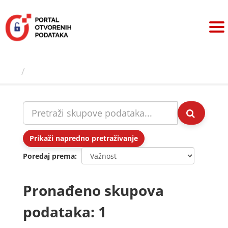
Preskoči
na
sadržaj
Skupovi podаtаkа
Prikaži napredno pretraživanje
Poredaj prema
Pronađeno skupova
podataka: 1