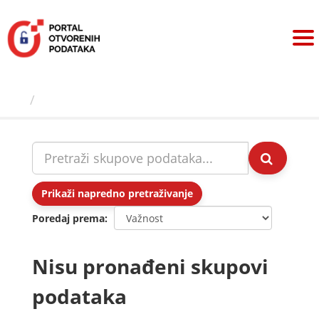
Preskoči
na
sadržaj
Skupovi podаtаkа
Prikaži napredno pretraživanje
Poredaj prema
Nisu pronađeni skupovi
podataka