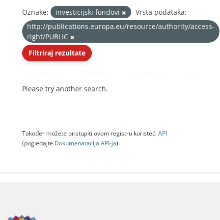
Oznake:
investicijski fondovi
Vrsta podataka:
http://publications.europa.eu/resource/authority/access-
right/PUBLIC
Filtriraj rezultate
Please try another search.
Također možete pristupiti ovom registru koristeći
API
(pogledajte
Dokumenаtаcijа API-jа
).