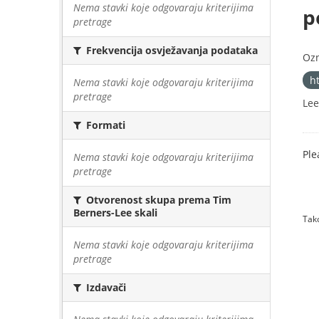
Nema stavki koje odgovaraju kriterijima
p
pretrage
Frekvencija osvježavanja podataka
Oz
h
Nema stavki koje odgovaraju kriterijima
pretrage
Lee
Formati
Ple
Nema stavki koje odgovaraju kriterijima
pretrage
Otvorenost skupa prema Tim
Berners-Lee skali
Tako
Nema stavki koje odgovaraju kriterijima
pretrage
Izdavači