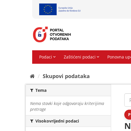
Preskoči
na
sadržaj
Skupovi podаtаkа
Tema
Nema stavki koje odgovaraju kriterijima
pretrage
P
Visokovrijedni podaci
N