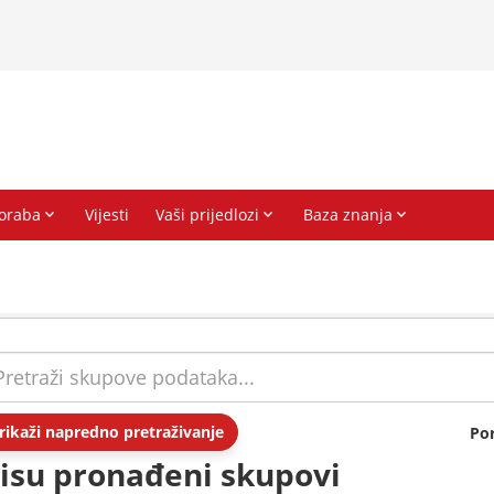
rikaži napredno pretraživanje
Po
isu pronađeni skupovi