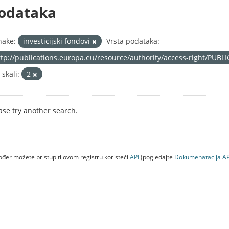
odataka
nake:
investicijski fondovi
Vrsta podataka:
ttp://publications.europa.eu/resource/authority/access-right/PUBL
 skali:
2
ase try another search.
đer možete pristupiti ovom registru koristeći
API
(pogledajte
Dokumenаtаcijа AP