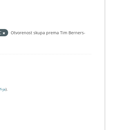
IC
Otvorenost skupa prema Tim Berners-
I-jа
).