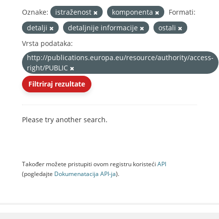
Oznake:
istraženost
komponenta
Formati:
detalji
detaljnije informacije
ostali
Vrsta podataka:
http://publications.europa.eu/resource/authority/access-
right/PUBLIC
Filtriraj rezultate
Please try another search.
Također možete pristupiti ovom registru koristeći
API
(pogledajte
Dokumenаtаcijа API-jа
).