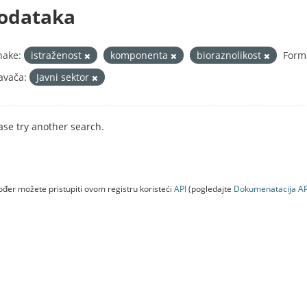
odataka
nake:
istraženost
komponenta
bioraznolikost
Forma
avača:
Javni sektor
ase try another search.
đer možete pristupiti ovom registru koristeći
API
(pogledajte
Dokumenаtаcijа AP