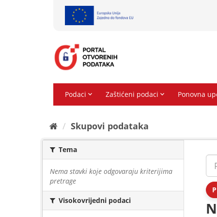
Preskoči
na
sadržaj
Skupovi podаtаkа
Tema
Nema stavki koje odgovaraju kriterijima
pretrage
P
Visokovrijedni podaci
N