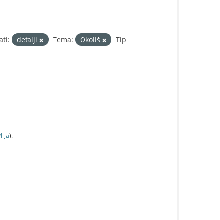
ti:
detalji
Tema:
Okoliš
Tip
I-jа
).