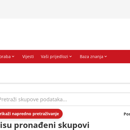
rikaži napredno pretraživanje
Po
isu pronađeni skupovi