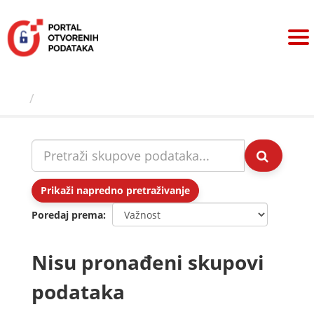
Preskoči
na
sadržaj
Skupovi podаtаkа
Prikaži napredno pretraživanje
Poredaj prema
Nisu pronađeni skupovi
podataka