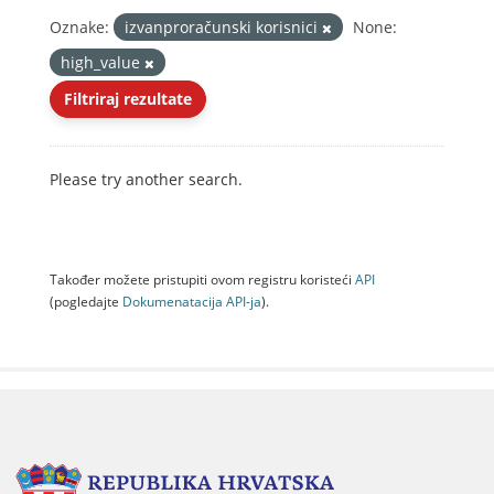
Oznake:
izvanproračunski korisnici
None:
high_value
Filtriraj rezultate
Please try another search.
Također možete pristupiti ovom registru koristeći
API
(pogledajte
Dokumenаtаcijа API-jа
).