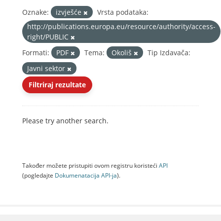
Oznake:
izvješće
Vrsta podataka:
http://publications.europa.eu/resource/authority/access-
right/PUBLIC
Formati:
PDF
Tema:
Okoliš
Tip Izdavača:
Javni sektor
Filtriraj rezultate
Please try another search.
Također možete pristupiti ovom registru koristeći
API
(pogledajte
Dokumenаtаcijа API-jа
).