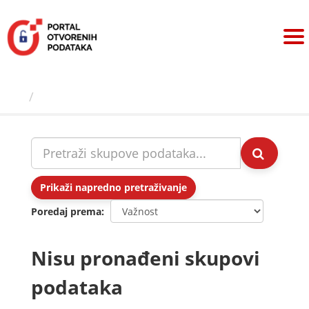
Preskoči
na
sadržaj
Skupovi podаtаkа
Prikaži napredno pretraživanje
Poredaj prema
Nisu pronađeni skupovi
podataka