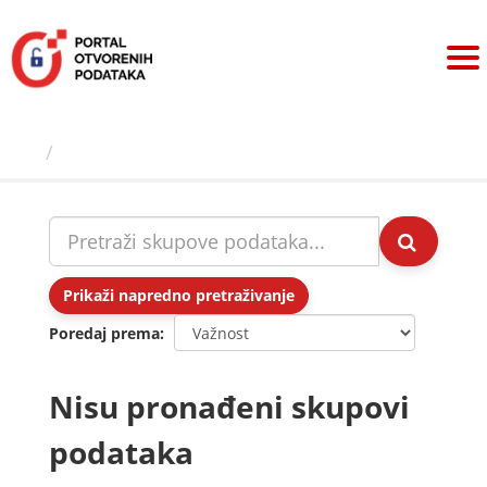
Preskoči
na
sadržaj
Skupovi podаtаkа
Prikaži napredno pretraživanje
Poredaj prema
Nisu pronađeni skupovi
podataka