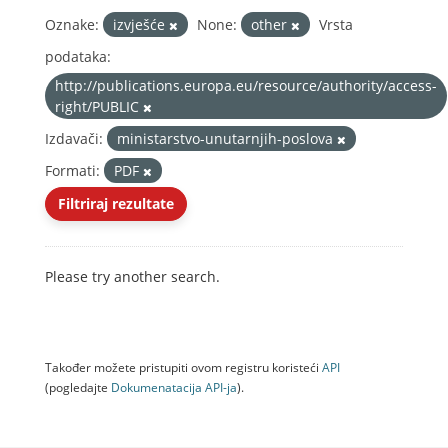
Oznake:
izvješće
None:
other
Vrsta
podataka:
http://publications.europa.eu/resource/authority/access-
right/PUBLIC
Izdavači:
ministarstvo-unutarnjih-poslova
Formati:
PDF
Filtriraj rezultate
Please try another search.
Također možete pristupiti ovom registru koristeći
API
(pogledajte
Dokumenаtаcijа API-jа
).