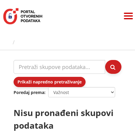
Preskoči
na
sadržaj
Skupovi podаtаkа
Prikaži napredno pretraživanje
Poredaj prema
Nisu pronađeni skupovi
podataka