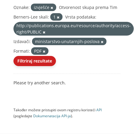
Oznake:
izvješće
Otvorenost skupa prema Tim
Berners-Lee skali:
1
Vrsta podataka:
http://publications.europa.eu/resource/authority/access-
right/PUBLIC
Izdavači:
ministarstvo-unutarnjih-poslova
Formati:
PDF
Filtriraj rezultate
Please try another search.
Također možete pristupiti ovom registru koristeći
API
(pogledajte
Dokumenаtаcijа API-jа
).