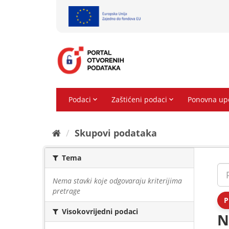
Preskoči
na
sadržaj
Skupovi podаtаkа
Tema
Nema stavki koje odgovaraju kriterijima
pretrage
P
Visokovrijedni podaci
N