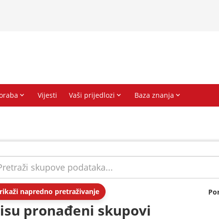
rikaži napredno pretraživanje
Po
isu pronađeni skupovi