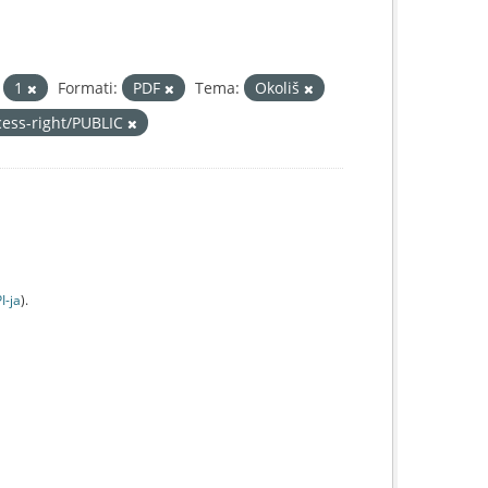
1
Formati:
PDF
Tema:
Okoliš
cess-right/PUBLIC
I-jа
).