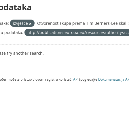
odataka
nake:
izvješće
Otvorenost skupa prema Tim Berners-Lee skali:
ta podataka:
http://publications.europa.eu/resource/authority/ac
ase try another search.
đer možete pristupiti ovom registru koristeći
API
(pogledajte
Dokumenаtаcijа AP