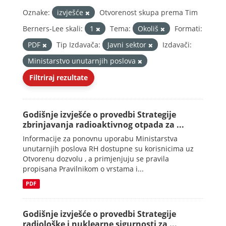
Oznake:
izvješće
Otvorenost skupa prema Tim
Berners-Lee skali:
1
Tema:
Okoliš
Formati:
PDF
Tip Izdavača:
Javni sektor
Izdavači:
Ministarstvo unutarnjih poslova
Filtriraj rezultate
Godišnje izvješće o provedbi Strategije
zbrinjavanja radioaktivnog otpada za ...
Informacije za ponovnu uporabu Ministarstva
unutarnjih poslova RH dostupne su korisnicima uz
Otvorenu dozvolu , a primjenjuju se pravila
propisana Pravilnikom o vrstama i...
PDF
Godišnje izvješće o provedbi Strategije
radiološke i nuklearne sigurnosti za ...