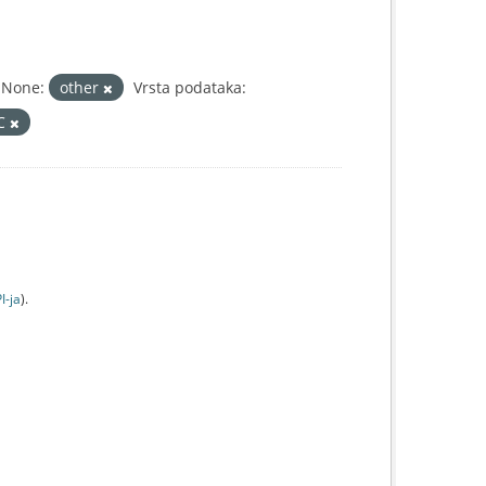
None:
other
Vrsta podataka:
IC
I-jа
).