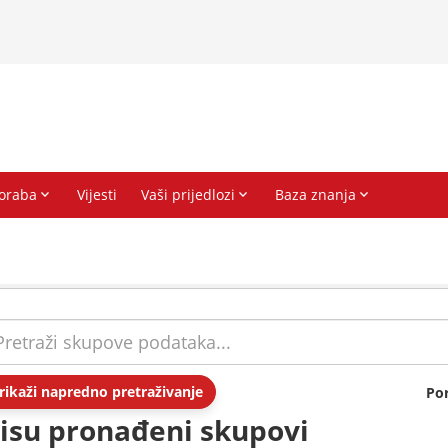
rikaži napredno pretraživanje
Po
isu pronađeni skupovi