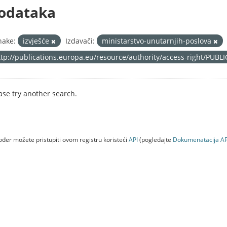
odataka
nake:
izvješće
Izdavači:
ministarstvo-unutarnjih-poslova
ttp://publications.europa.eu/resource/authority/access-right/PUBL
ase try another search.
đer možete pristupiti ovom registru koristeći
API
(pogledajte
Dokumenаtаcijа AP