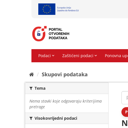
Preskoči
na
sadržaj
Skupovi podаtаkа
Tema
Nema stavki koje odgovaraju kriterijima
pretrage
P
Visokovrijedni podaci
N