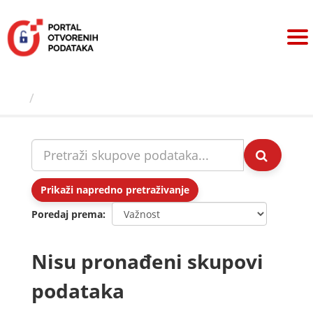
Preskoči
na
sadržaj
Skupovi podаtаkа
Prikaži napredno pretraživanje
Poredaj prema
Nisu pronađeni skupovi
podataka