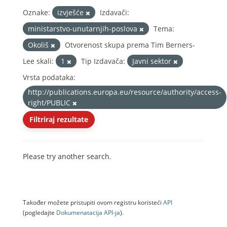
Oznake:
izvješće
Izdavači:
ministarstvo-unutarnjih-poslova
Tema:
Okoliš
Otvorenost skupa prema Tim Berners-
Lee skali:
1
Tip Izdavača:
Javni sektor
Vrsta podataka:
http://publications.europa.eu/resource/authority/access-
right/PUBLIC
Filtriraj rezultate
Please try another search.
Također možete pristupiti ovom registru koristeći
API
(pogledajte
Dokumenаtаcijа API-jа
).