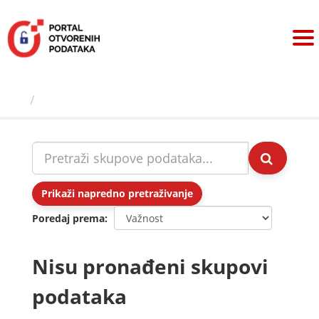
Preskoči
na
sadržaj
Skupovi podаtаkа
Prikaži napredno pretraživanje
Poredaj prema
Nisu pronađeni skupovi
podataka