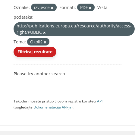
Oznake:
izvješće
Formati:
PDF
Vrsta
podataka:
http://publications.europa.eu/resource/authority/access-
right/PUBLIC
Tema:
Okoliš
Filtriraj rezultate
Please try another search.
Također možete pristupiti ovom registru koristeći
API
(pogledajte
Dokumenаtаcijа API-jа
).