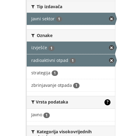
Tip izdavača
Javni sektor
1
Oznake
izvješće
1
radioaktivni otpad
1
strategija
1
zbrinjavanje otpada
1
Vrsta podataka
?
Javno
1
Kategorija visokovrijednih