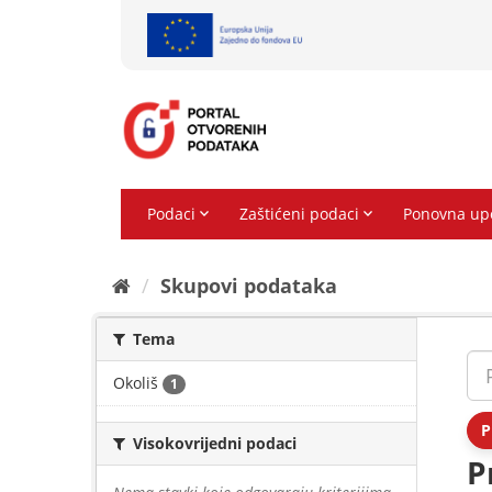
Preskoči
na
sadržaj
Skupovi podаtаkа
Tema
Okoliš
1
P
Visokovrijedni podaci
P