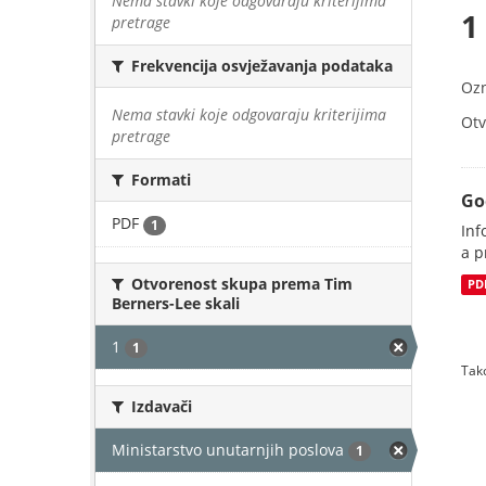
Nema stavki koje odgovaraju kriterijima
1
pretrage
Frekvencija osvježavanja podataka
Oz
Nema stavki koje odgovaraju kriterijima
Otv
pretrage
Formati
Go
PDF
1
Inf
a p
Otvorenost skupa prema Tim
PD
Berners-Lee skali
1
1
Tako
Izdavači
Ministarstvo unutarnjih poslova
1