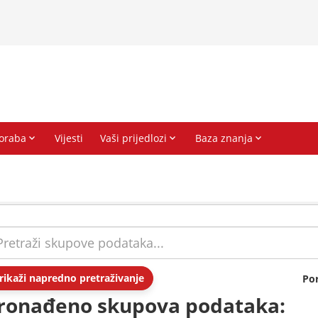
rikaži napredno pretraživanje
Po
ronađeno skupova podataka: