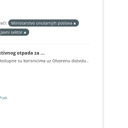
ači:
Ministarstvo unutarnjih poslova
Javni sektor
tivnog otpada za ...
ostupne su korisnicima uz Otvorenu dozvolu ,
I-jа
).