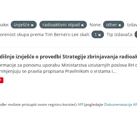
nake:
izvješće
radioaktivni otpad
None:
other
Izdav
orenost skupa prema Tim Berners-Lee skali:
1
Tip Izdavača:
dišnje izvješće o provedbi Strategije zbrinjavanja radioak
ormacije za ponovnu uporabu Ministarstva unutarnjih poslova RH d
rimjenjuju se pravila propisana Pravilnikom o vrstama i...
F
đer možete pristupiti ovom registru koristeći
API
(pogledajte
Dokumenаtаcijа AP