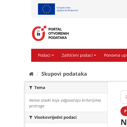
Preskoči
na
sadržaj
Skupovi podаtаkа
Tema
Nema stavki koje odgovaraju kriterijima
pretrage
P
Visokovrijedni podaci
N