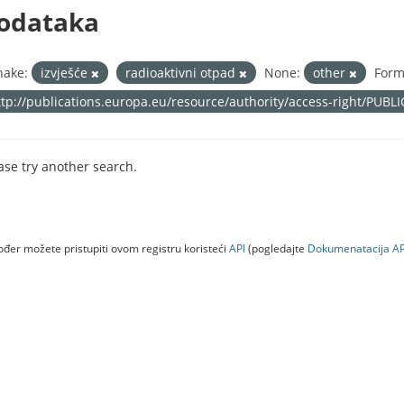
odataka
nake:
izvješće
radioaktivni otpad
None:
other
Form
ttp://publications.europa.eu/resource/authority/access-right/PUBL
ase try another search.
đer možete pristupiti ovom registru koristeći
API
(pogledajte
Dokumenаtаcijа AP