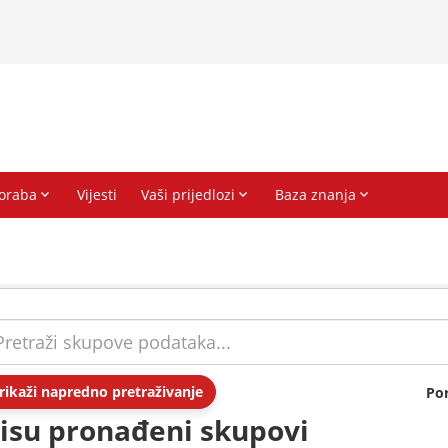
rikaži napredno pretraživanje
Po
isu pronađeni skupovi