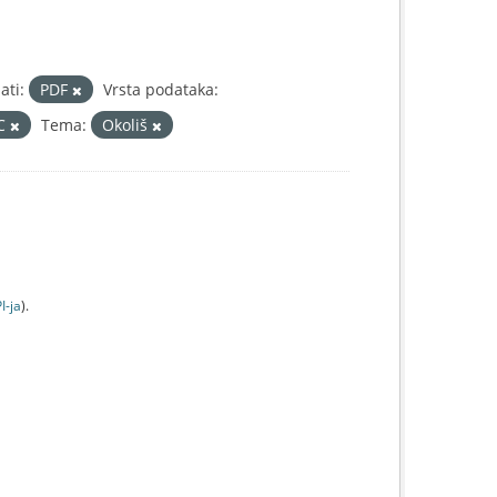
ati:
PDF
Vrsta podataka:
IC
Tema:
Okoliš
I-jа
).