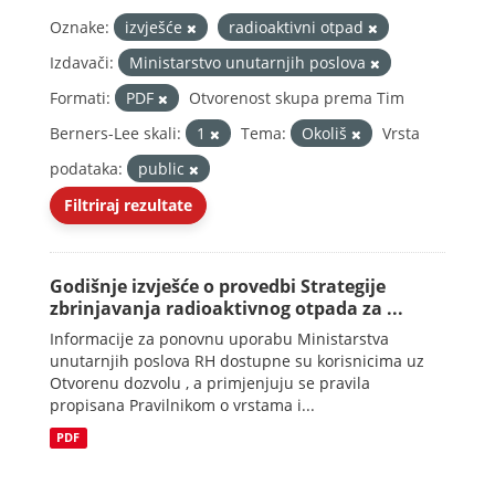
Oznake:
izvješće
radioaktivni otpad
Izdavači:
Ministarstvo unutarnjih poslova
Formati:
PDF
Otvorenost skupa prema Tim
Berners-Lee skali:
1
Tema:
Okoliš
Vrsta
podataka:
public
Filtriraj rezultate
Godišnje izvješće o provedbi Strategije
zbrinjavanja radioaktivnog otpada za ...
Informacije za ponovnu uporabu Ministarstva
unutarnjih poslova RH dostupne su korisnicima uz
Otvorenu dozvolu , a primjenjuju se pravila
propisana Pravilnikom o vrstama i...
PDF