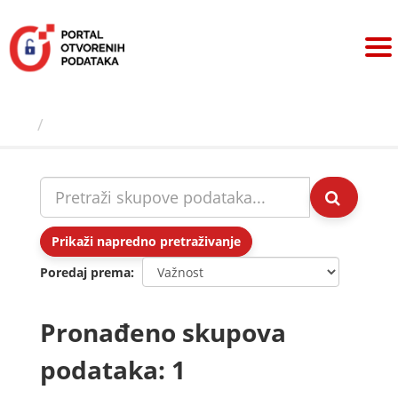
Preskoči
na
sadržaj
Skupovi podаtаkа
Prikaži napredno pretraživanje
Poredaj prema
Pronađeno skupova
podataka: 1