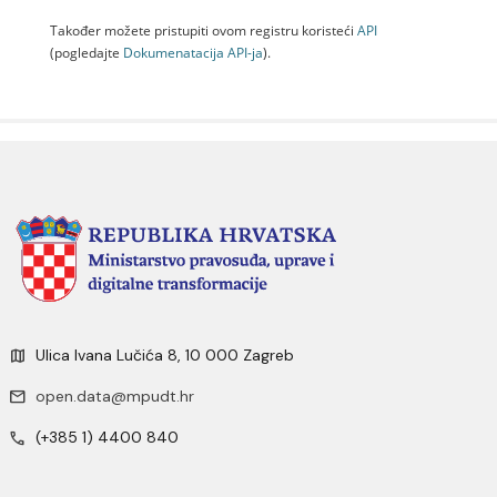
Također možete pristupiti ovom registru koristeći
API
(pogledajte
Dokumenаtаcijа API-jа
).