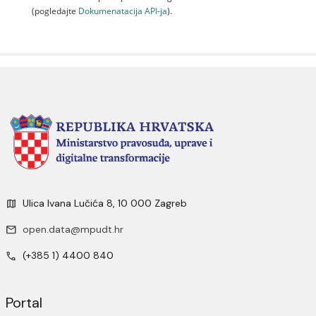
(pogledajte
Dokumenаtаcijа API-jа
).