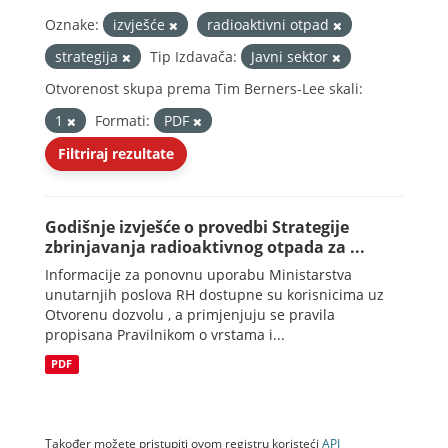
Oznake:
izvješće
radioaktivni otpad
strategija
Tip Izdavača:
Javni sektor
Otvorenost skupa prema Tim Berners-Lee skali:
1
Formati:
PDF
Filtriraj rezultate
Godišnje izvješće o provedbi Strategije
zbrinjavanja radioaktivnog otpada za ...
Informacije za ponovnu uporabu Ministarstva
unutarnjih poslova RH dostupne su korisnicima uz
Otvorenu dozvolu , a primjenjuju se pravila
propisana Pravilnikom o vrstama i...
PDF
Također možete pristupiti ovom registru koristeći
API