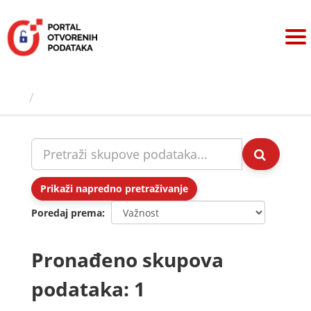
Preskoči
na
sadržaj
Skupovi podаtаkа
Prikaži napredno pretraživanje
Poredaj prema
Pronađeno skupova
podataka: 1