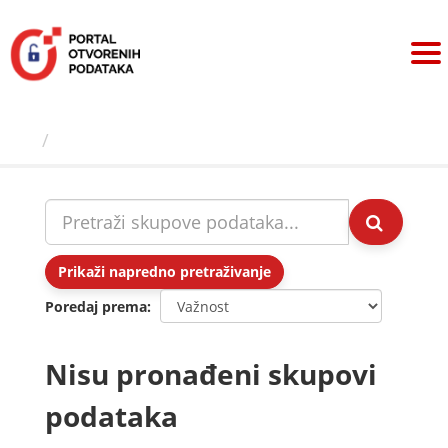
Preskoči
na
sadržaj
Skupovi podаtаkа
Prikaži napredno pretraživanje
Poredaj prema
Nisu pronađeni skupovi
podataka