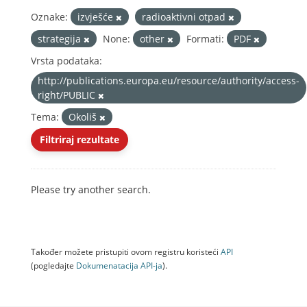
Oznake:
izvješće
radioaktivni otpad
strategija
None:
other
Formati:
PDF
Vrsta podataka:
http://publications.europa.eu/resource/authority/access-
right/PUBLIC
Tema:
Okoliš
Filtriraj rezultate
Please try another search.
Također možete pristupiti ovom registru koristeći
API
(pogledajte
Dokumenаtаcijа API-jа
).