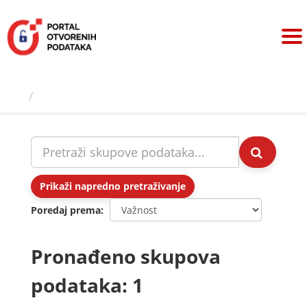
Preskoči
na
sadržaj
Skupovi podаtаkа
Prikaži napredno pretraživanje
Poredaj prema
Pronađeno skupova
podataka: 1