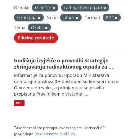
Oznake:
izvješće
radioaktivni otpad
strategija
None:
other
Formati:
PDF
Tema:
Okoliš
Filtriraj rezultate
Godišnje izvješće o provedbi Strategije
zbrinjavanja radioaktivnog otpada za ...
Informacije za ponovnu uporabu Ministarstva
unutarnjih poslova RH dostupne su korisnicima uz
Otvorenu dozvolu , a primjenjuju se pravila
propisana Pravilnikom o vrstama i...
PDF
Također možete pristupiti ovom registru koristeći
API
(pogledajte
Dokumenаtаcijа API-jа
).