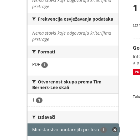
Nema stavki koje odgovaraju kriterijima
1
pretrage
Frekvencija osvježavanja podataka
Oz
Nema stavki koje odgovaraju kriterijima
pretrage
Go
Formati
Inf
a p
PDF
1
PD
Otvorenost skupa prema Tim
Berners-Lee skali
Tako
1
1
Izdavači
Ministarstvo unutarnjih poslova
1