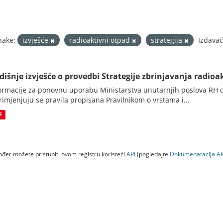
nake:
izvješće
radioaktivni otpad
strategija
Izdavač
dišnje izvješće o provedbi Strategije zbrinjavanja radioak
ormacije za ponovnu uporabu Ministarstva unutarnjih poslova RH d
rimjenjuju se pravila propisana Pravilnikom o vrstama i...
F
đer možete pristupiti ovom registru koristeći
API
(pogledajte
Dokumenаtаcijа AP