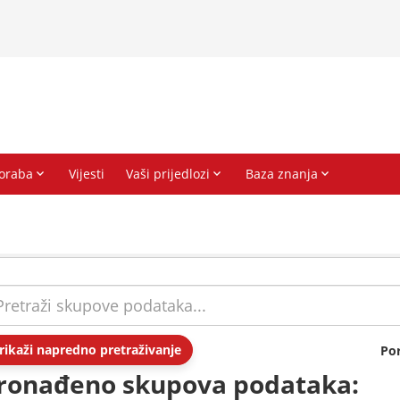
rikaži napredno pretraživanje
Po
ronađeno skupova podataka: