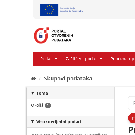
Preskoči
na
sadržaj
Skupovi podаtаkа
Tema
Okoliš
1
P
Visokovrijedni podaci
P