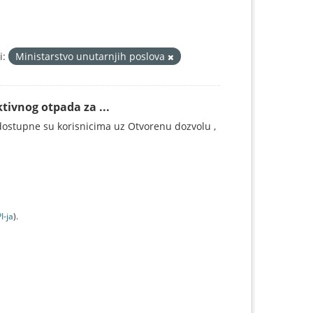
i:
Ministarstvo unutarnjih poslova
tivnog otpada za ...
ostupne su korisnicima uz Otvorenu dozvolu ,
I-jа
).