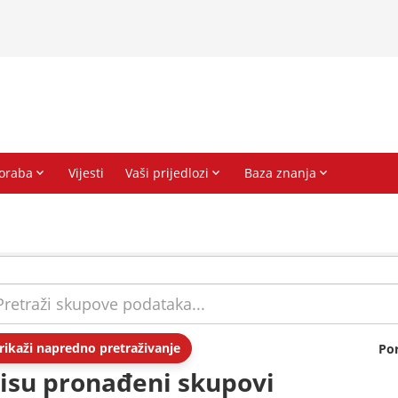
rikaži napredno pretraživanje
Po
isu pronađeni skupovi