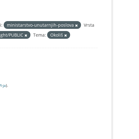
i:
ministarstvo-unutarnjih-poslova
Vrsta
right/PUBLIC
Tema:
Okoliš
I-jа
).