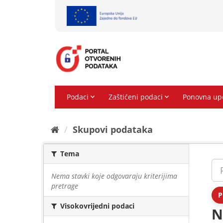
Preskoči
na
sadržaj
Skupovi podаtаkа
Tema
Nema stavki koje odgovaraju kriterijima
pretrage
P
Visokovrijedni podaci
N