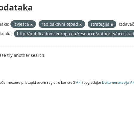
odataka
nake:
izvješće
radioaktivni otpad
strategija
Izdavač
ataka:
http://publications.europa.eu/resource/authority/access-
ase try another search.
đer možete pristupiti ovom registru koristeći
API
(pogledajte
Dokumenаtаcijа AP