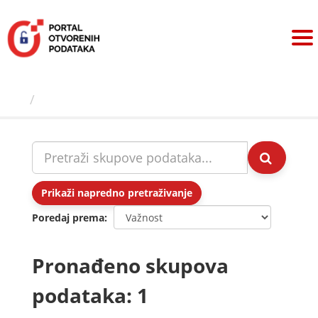
Preskoči
na
sadržaj
Skupovi podаtаkа
Prikaži napredno pretraživanje
Poredaj prema
Pronađeno skupova
podataka: 1