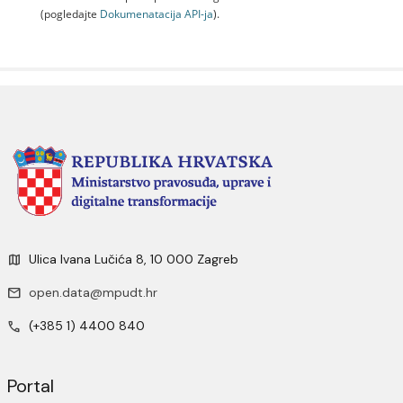
(pogledajte
Dokumenаtаcijа API-jа
).