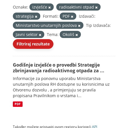
Oznake:
izvješće
radioaktivni otpad
strategija
Formati:
PDF
Izdavači:
Ministarstvo unutarnjih poslova
Tip Izdavača:
Javni sektor
Tema:
Okoliš
Filtriraj rezultate
Godišnje izvješće o provedbi Strategije
zbrinjavanja radioaktivnog otpada za ...
Informacije za ponovnu uporabu Ministarstva
unutarnjih poslova RH dostupne su korisnicima uz
Otvorenu dozvolu , a primjenjuju se pravila
propisana Pravilnikom o vrstama i...
PDF
Također možete pristupiti ovom registru koristeći
API