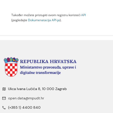
Također možete pristupiti ovom registru koristeći
API
(pogledajte
Dokumenаtаcijа API-jа
).