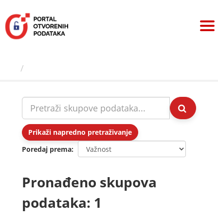
Preskoči
na
sadržaj
Skupovi podаtаkа
Prikaži napredno pretraživanje
Poredaj prema
Pronađeno skupova
podataka: 1