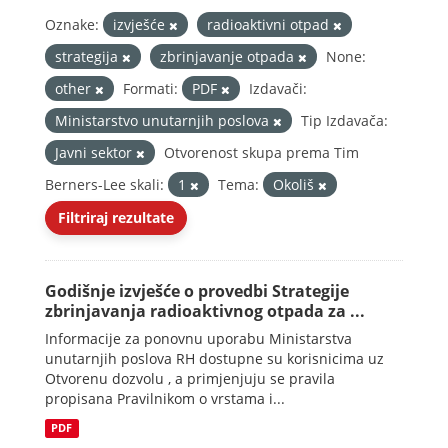
Oznake:
izvješće
radioaktivni otpad
strategija
zbrinjavanje otpada
None:
other
Formati:
PDF
Izdavači:
Ministarstvo unutarnjih poslova
Tip Izdavača:
Javni sektor
Otvorenost skupa prema Tim
Berners-Lee skali:
1
Tema:
Okoliš
Filtriraj rezultate
Godišnje izvješće o provedbi Strategije
zbrinjavanja radioaktivnog otpada za ...
Informacije za ponovnu uporabu Ministarstva
unutarnjih poslova RH dostupne su korisnicima uz
Otvorenu dozvolu , a primjenjuju se pravila
propisana Pravilnikom o vrstama i...
PDF