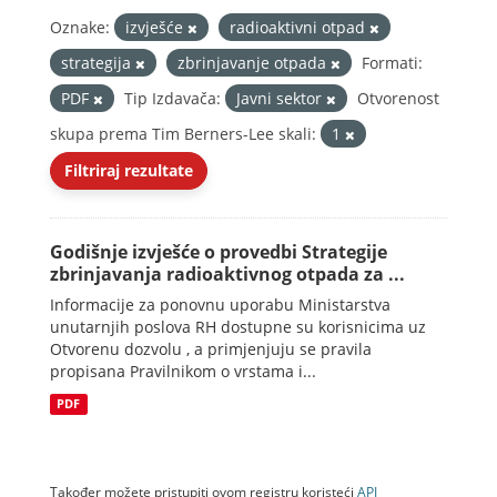
Oznake:
izvješće
radioaktivni otpad
strategija
zbrinjavanje otpada
Formati:
PDF
Tip Izdavača:
Javni sektor
Otvorenost
skupa prema Tim Berners-Lee skali:
1
Filtriraj rezultate
Godišnje izvješće o provedbi Strategije
zbrinjavanja radioaktivnog otpada za ...
Informacije za ponovnu uporabu Ministarstva
unutarnjih poslova RH dostupne su korisnicima uz
Otvorenu dozvolu , a primjenjuju se pravila
propisana Pravilnikom o vrstama i...
PDF
Također možete pristupiti ovom registru koristeći
API