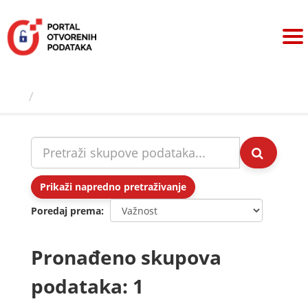
Preskoči
na
sadržaj
Skupovi podаtаkа
Prikaži napredno pretraživanje
Poredaj prema
Pronađeno skupova
podataka: 1