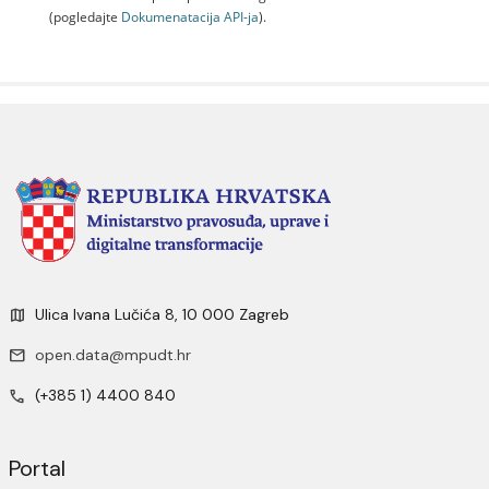
(pogledajte
Dokumenаtаcijа API-jа
).