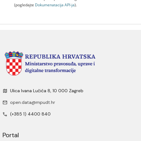
(pogledajte
Dokumenаtаcijа API-jа
).