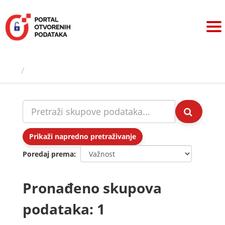
Preskoči
na
sadržaj
Skupovi podаtаkа
Prikaži napredno pretraživanje
Poredaj prema
Pronađeno skupova
podataka: 1