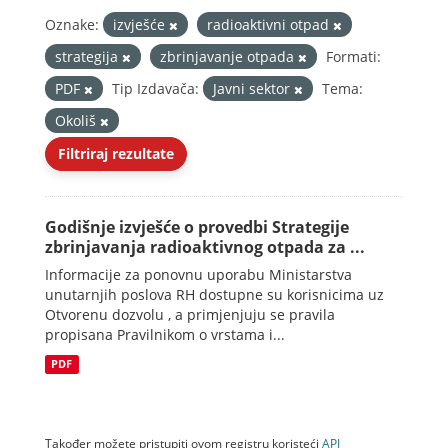
Oznake:
izvješće
radioaktivni otpad
strategija
zbrinjavanje otpada
Formati:
PDF
Tip Izdavača:
Javni sektor
Tema:
Okoliš
Filtriraj rezultate
Godišnje izvješće o provedbi Strategije
zbrinjavanja radioaktivnog otpada za ...
Informacije za ponovnu uporabu Ministarstva
unutarnjih poslova RH dostupne su korisnicima uz
Otvorenu dozvolu , a primjenjuju se pravila
propisana Pravilnikom o vrstama i...
PDF
Također možete pristupiti ovom registru koristeći
API