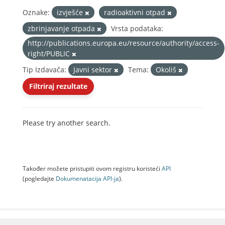
Oznake:
izvješće
radioaktivni otpad
zbrinjavanje otpada
Vrsta podataka:
http://publications.europa.eu/resource/authority/access-
right/PUBLIC
Tip Izdavača:
Javni sektor
Tema:
Okoliš
Filtriraj rezultate
Please try another search.
Također možete pristupiti ovom registru koristeći
API
(pogledajte
Dokumenаtаcijа API-jа
).