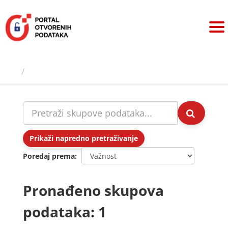
Preskoči
na
sadržaj
Skupovi podаtаkа
Prikaži napredno pretraživanje
Poredaj prema
Pronađeno skupova
podataka: 1