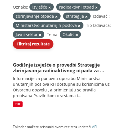
Oznake:
izvješće
radioaktivni otpad
zbrinjavanje otpada
strategija
Izdavači:
Ministarstvo unutarnjih poslova
Tip Izdavača:
Javni sektor
Tema:
Okoliš
Filtriraj rezultate
Godišnje izvješće o provedbi Strategije
zbrinjavanja radioaktivnog otpada za ...
Informacije za ponovnu uporabu Ministarstva
unutarnjih poslova RH dostupne su korisnicima uz
Otvorenu dozvolu , a primjenjuju se pravila
propisana Pravilnikom o vrstama i...
PDF
Također možete pristupiti ovom registru koristeći
API