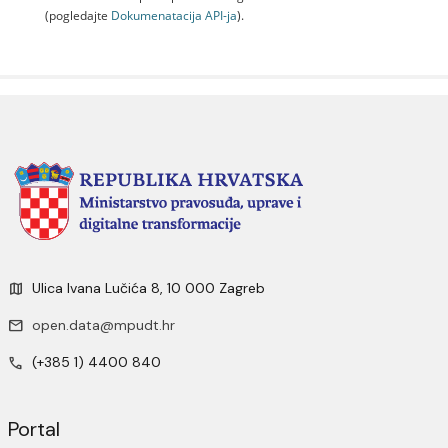
(pogledajte
Dokumenаtаcijа API-jа
).