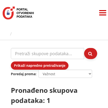
Preskoči
na
sadržaj
Skupovi podаtаkа
Prikaži napredno pretraživanje
Poredaj prema
Pronađeno skupova
podataka: 1