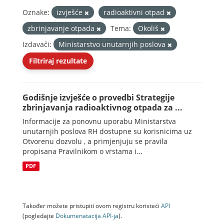
Oznake:
izvješće
radioaktivni otpad
zbrinjavanje otpada
Tema:
Okoliš
Izdavači:
Ministarstvo unutarnjih poslova
Filtriraj rezultate
Godišnje izvješće o provedbi Strategije
zbrinjavanja radioaktivnog otpada za ...
Informacije za ponovnu uporabu Ministarstva
unutarnjih poslova RH dostupne su korisnicima uz
Otvorenu dozvolu , a primjenjuju se pravila
propisana Pravilnikom o vrstama i...
PDF
Također možete pristupiti ovom registru koristeći
API
(pogledajte
Dokumenаtаcijа API-jа
).