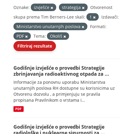
Oznake:
izvješće
strategija
Otvorenost
skupa prema Tim Berners-Lee skali:
1
Izdavači:
Ministarstvo unutarnjih poslova
Formati:
PDF
Tema:
Okoliš
Filtriraj rezultate
Godišnje izvješće o provedbi Strategije
zbrinjavanja radioaktivnog otpada za ...
Informacije za ponovnu uporabu Ministarstva
unutarnjih poslova RH dostupne su korisnicima uz
Otvorenu dozvolu , a primjenjuju se pravila
propisana Pravilnikom o vrstama i...
PDF
Godišnje izvješće o provedbi Strategije
radiološke i nuklearne sigurnosti za ...