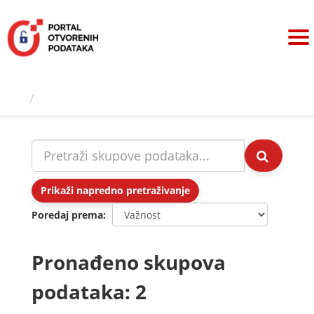
Preskoči
na
sadržaj
Skupovi podаtаkа
Prikaži napredno pretraživanje
Poredaj prema
Pronađeno skupova
podataka: 2