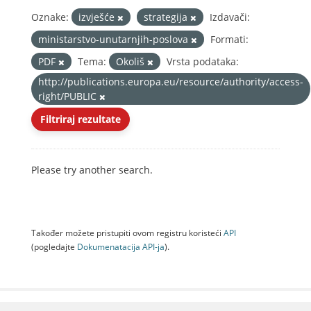
Oznake:
izvješće
strategija
Izdavači:
ministarstvo-unutarnjih-poslova
Formati:
PDF
Tema:
Okoliš
Vrsta podataka:
http://publications.europa.eu/resource/authority/access-
right/PUBLIC
Filtriraj rezultate
Please try another search.
Također možete pristupiti ovom registru koristeći
API
(pogledajte
Dokumenаtаcijа API-jа
).