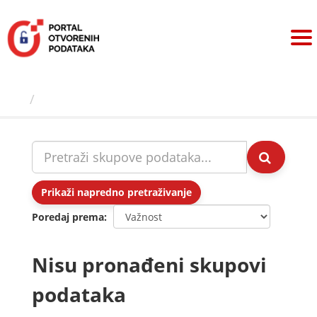
Preskoči
na
sadržaj
Skupovi podаtаkа
Prikaži napredno pretraživanje
Poredaj prema
Nisu pronađeni skupovi
podataka