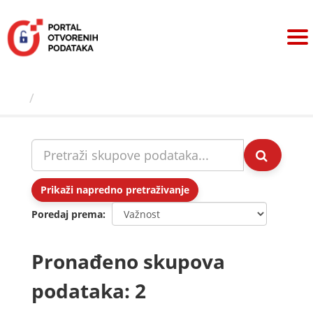
Preskoči
na
sadržaj
Skupovi podаtаkа
Prikaži napredno pretraživanje
Poredaj prema
Pronađeno skupova
podataka: 2