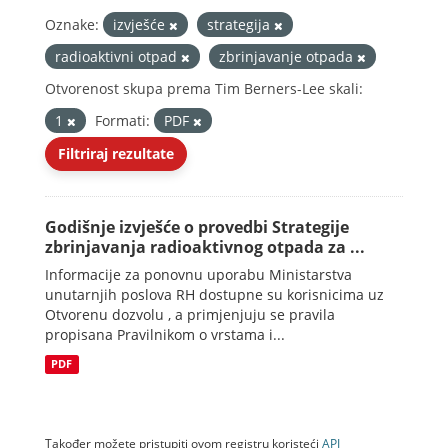
Oznake:
izvješće
strategija
radioaktivni otpad
zbrinjavanje otpada
Otvorenost skupa prema Tim Berners-Lee skali:
1
Formati:
PDF
Filtriraj rezultate
Godišnje izvješće o provedbi Strategije
zbrinjavanja radioaktivnog otpada za ...
Informacije za ponovnu uporabu Ministarstva
unutarnjih poslova RH dostupne su korisnicima uz
Otvorenu dozvolu , a primjenjuju se pravila
propisana Pravilnikom o vrstama i...
PDF
Također možete pristupiti ovom registru koristeći
API