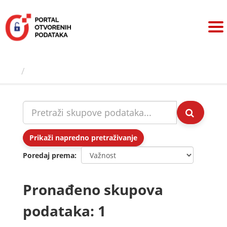
Preskoči
na
sadržaj
Skupovi podаtаkа
Prikaži napredno pretraživanje
Poredaj prema
Pronađeno skupova
podataka: 1