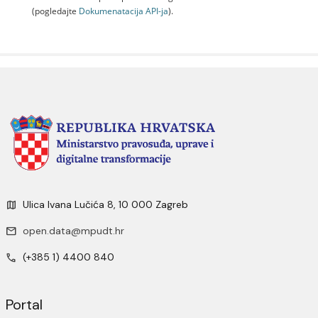
(pogledajte
Dokumenаtаcijа API-jа
).