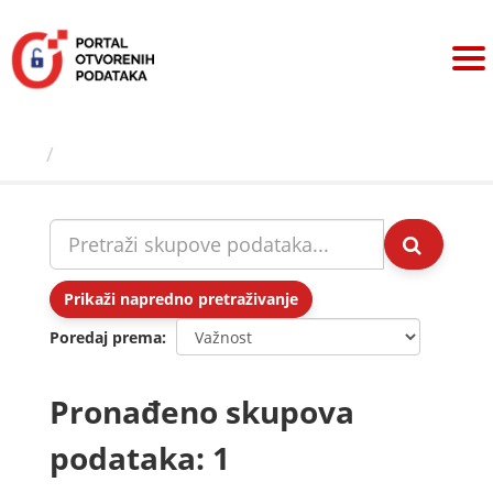
Preskoči
na
sadržaj
Skupovi podаtаkа
Prikaži napredno pretraživanje
Poredaj prema
Pronađeno skupova
podataka: 1