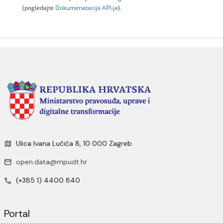
(pogledajte
Dokumenаtаcijа API-jа
).