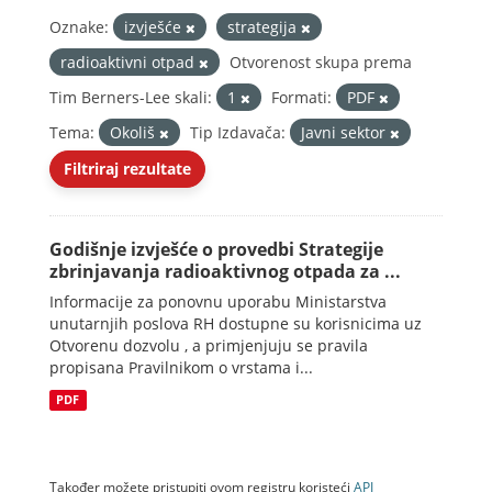
Oznake:
izvješće
strategija
radioaktivni otpad
Otvorenost skupa prema
Tim Berners-Lee skali:
1
Formati:
PDF
Tema:
Okoliš
Tip Izdavača:
Javni sektor
Filtriraj rezultate
Godišnje izvješće o provedbi Strategije
zbrinjavanja radioaktivnog otpada za ...
Informacije za ponovnu uporabu Ministarstva
unutarnjih poslova RH dostupne su korisnicima uz
Otvorenu dozvolu , a primjenjuju se pravila
propisana Pravilnikom o vrstama i...
PDF
Također možete pristupiti ovom registru koristeći
API