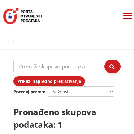
Preskoči
na
sadržaj
Skupovi podаtаkа
Prikaži napredno pretraživanje
Poredaj prema
Pronađeno skupova
podataka: 1