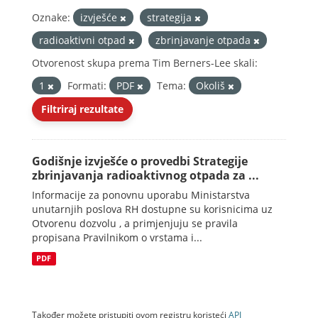
Oznake:
izvješće
strategija
radioaktivni otpad
zbrinjavanje otpada
Otvorenost skupa prema Tim Berners-Lee skali:
1
Formati:
PDF
Tema:
Okoliš
Filtriraj rezultate
Godišnje izvješće o provedbi Strategije
zbrinjavanja radioaktivnog otpada za ...
Informacije za ponovnu uporabu Ministarstva
unutarnjih poslova RH dostupne su korisnicima uz
Otvorenu dozvolu , a primjenjuju se pravila
propisana Pravilnikom o vrstama i...
PDF
Također možete pristupiti ovom registru koristeći
API