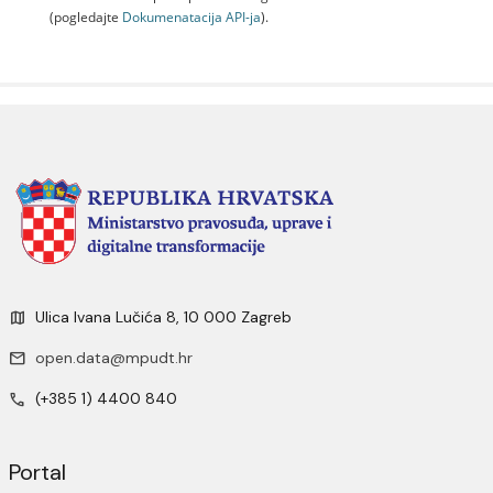
(pogledajte
Dokumenаtаcijа API-jа
).